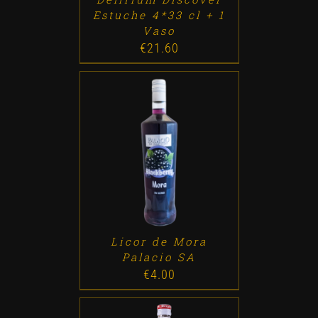
Estuche 4*33 cl + 1
Vaso
€
21.60
ADD TO CART
/
DETALLES
Licor de Mora
Palacio SA
€
4.00