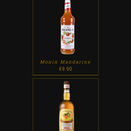
ADD TO CART
/
DETALLES
Monin Mandarine
€
9.90
ADD TO CART
/
DETALLES