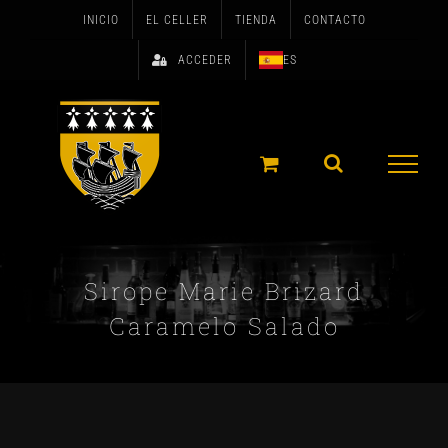
Skip
INICIO
EL CELLER
TIENDA
CONTACTO
to
ACCEDER
ES
content
Sirope Marie Brizard
Caramelo Salado