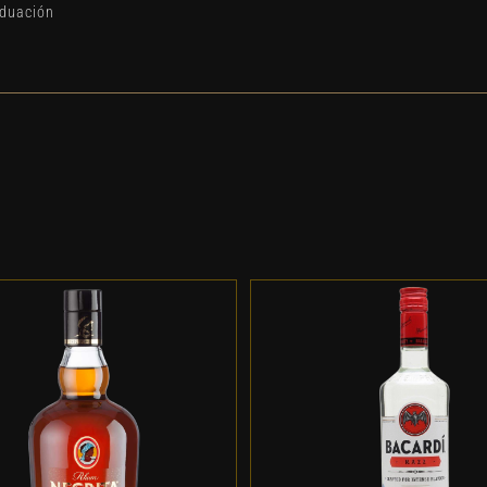
aduación
DD TO CART
/
DETALLES
ADD TO CART
/
DETALL