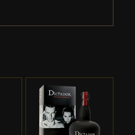
ES
ADD TO CART
/
DETALLES