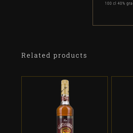
100 cl 40% gr
Related products
ADD TO CART
/
DETALLES
A