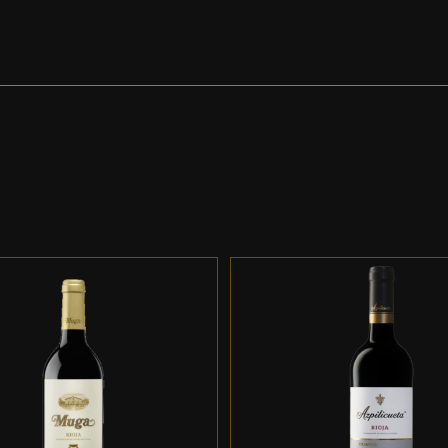
DD TO CART
/
DETALLES
ADD TO CART
/
DETALL