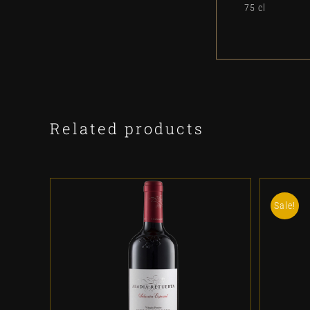
75 cl
Related products
Sale!
ADD TO CART
/
DETALLES
A