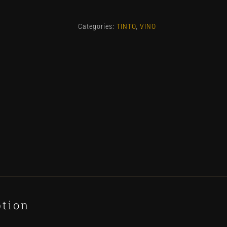
quantity
Categories:
TINTO
,
VINO
ption