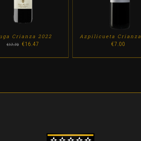
uga Crianza 2022
Azpilicueta Crianza
€
16.47
€
7.00
Original
Current
€
17.70
price
price
was:
is:
€17.70.
€16.47.