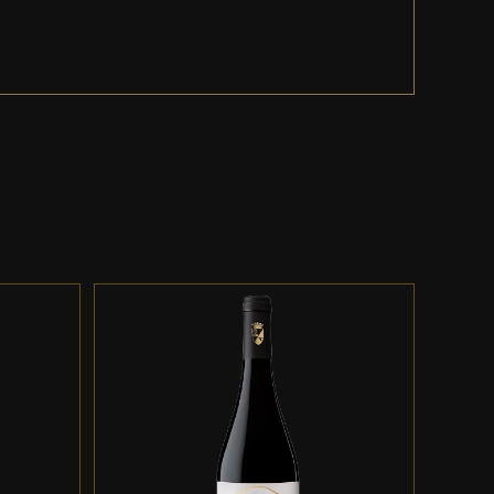
ES
ADD TO CART
/
DETALLES