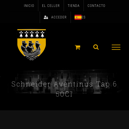
Skip
INICIO
EL CELLER
TIENDA
CONTACTO
to
ACCEDER
ES
content
Schneider Aventinus Tap 6
50Cl