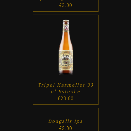
€
3.00
ADD TO CART
/
DETALLES
Tripel Karmeliet 33
cl Estuche
€
20.60
ADD
TO
CART
/
DETALLES
Dougalls Ipa
€
3.00