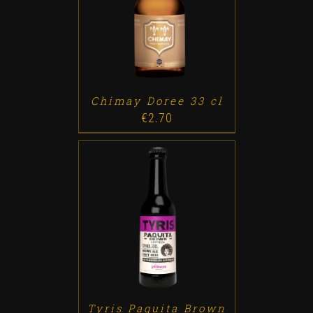
ADD TO CART
/
DETALLES
Chimay Doree 33 cl
€
2.70
ADD TO CART
/
DETALLES
Tyris Paquita Brown