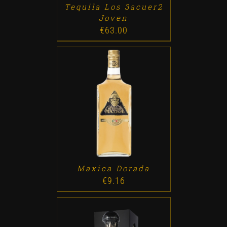
Tequila Los 3acuer2
Joven
€
63.00
ADD TO CART
/
DETALLES
Maxica Dorada
€
9.16