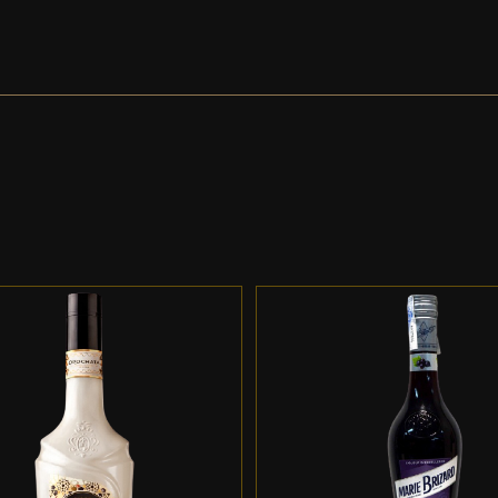
DD TO CART
/
DETALLES
ADD TO CART
/
DETALL