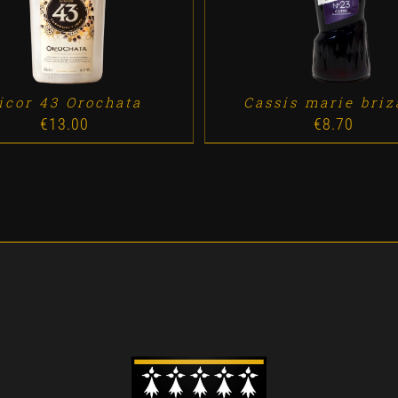
icor 43 Orochata
Cassis marie briz
€
13.00
€
8.70