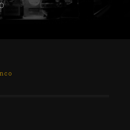
o
anco