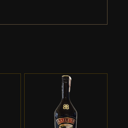
ES
ADD TO CART
/
DETALLES