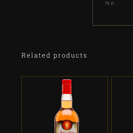
75 cl
Related products
ADD TO CART
/
DETALLES
A