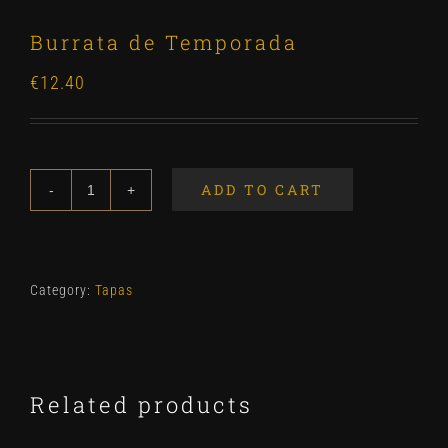
Burrata de Temporada
€
12.40
ADD TO CART
Burrata
de
Temporada
quantity
Category:
Tapas
Related products
ADD