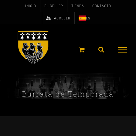
Skip
INICIO
EL CELLER
TIENDA
CONTACTO
to
ACCEDER
ES
content
Burrata de Temporada