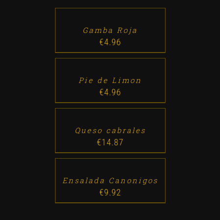
TO
CART
/
DETALLES
Gamba Roja
€
4.96
ADD
TO
CART
/
DETALLES
Pie de Limon
€
4.96
ADD
TO
CART
/
DETALLES
Queso cabrales
€
14.87
ADD
TO
CART
/
DETALLES
Ensalada Canonigos
€
9.92