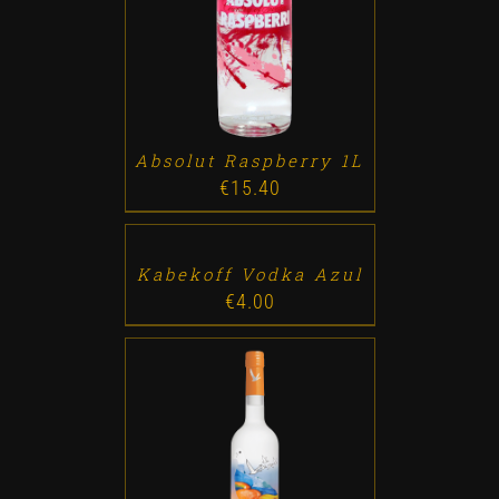
ADD TO CART
/
DETALLES
Absolut Raspberry 1L
€
15.40
ADD
TO
CART
/
DETALLES
Kabekoff Vodka Azul
€
4.00
ADD TO CART
/
DETALLES