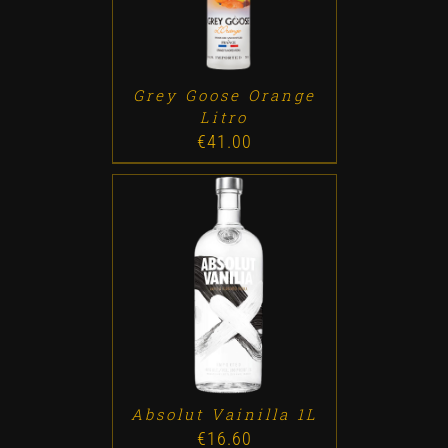
Grey Goose Orange
Litro
€
41.00
ADD TO CART
/
DETALLES
Absolut Vainilla 1L
€
16.60