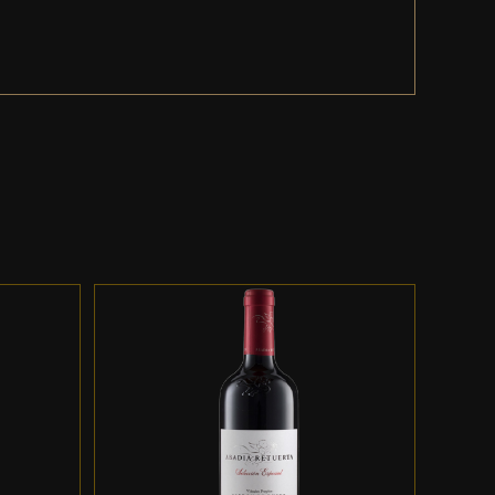
ES
ADD TO CART
/
DETALLES