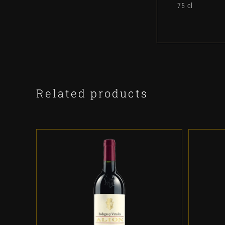
75 cl
Related products
ADD TO CART
/
DETALLES
A