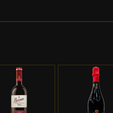
DD TO CART
/
DETALLES
ADD TO CART
/
DETALL