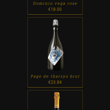
Dominio vega rose
€
18.00
ADD TO CART
/
DETALLES
Pago de tharsys brut
€
23.84