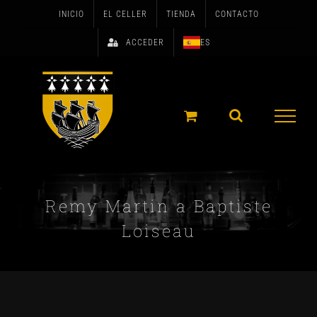
Skip
INICIO
EL CELLER
TIENDA
CONTACTO
to
ACCEDER
ES
content
Remy Martin a Baptiste
Loiseau