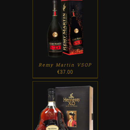
ADD TO CART
/
DETALLES
Remy Martin VSOP
€
37.00
ADD TO CART
/
DETALLES