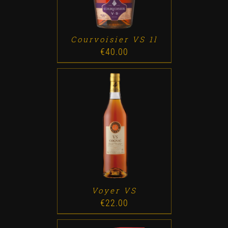
Courvoisier VS 1l
€
40.00
ADD TO CART
/
DETALLES
Voyer VS
€
22.00