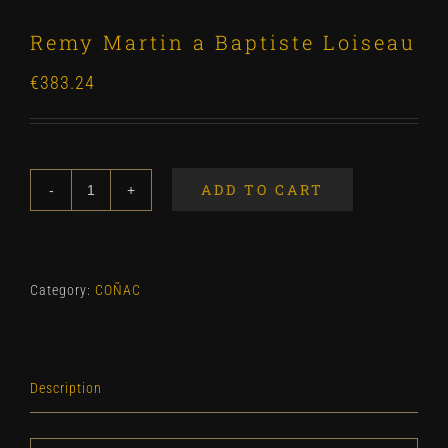
Remy Martin a Baptiste Loiseau
€
383.24
ADD TO CART
Remy
Martin
a
Baptiste
Category:
COÑAC
Loiseau
quantity
Description