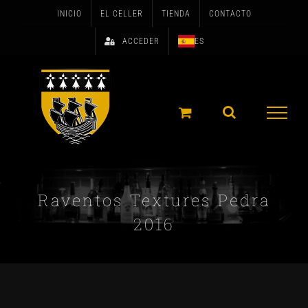
Skip
INICIO
EL CELLER
TIENDA
CONTACTO
to
ACCEDER
ES
content
Raventos Textures Pedra
2016