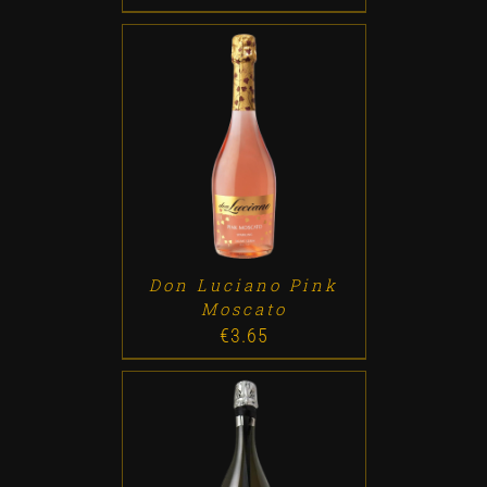
ADD TO CART
/
DETALLES
Don Luciano Pink
Moscato
€
3.65