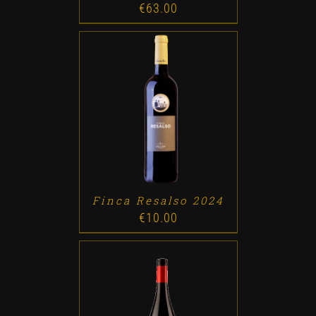
€
63.00
ADD TO CART
/
DETALLES
Finca Resalso 2024
€
10.00