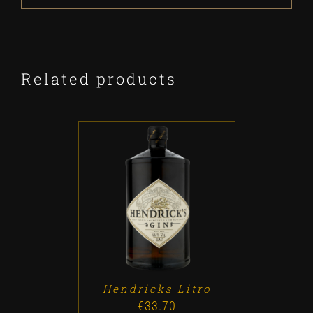
Related products
ADD TO CART
/
DETALLES
Hendricks Litro
€
33.70