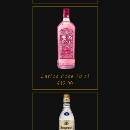
ADD TO CART
/
DETALLES
Larios Rose 70 cl
€
12.00
ADD TO CART
/
DETALLES