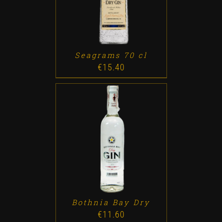
Seagrams 70 cl
€
15.40
ADD TO CART
/
DETALLES
Bothnia Bay Dry
€
11.60