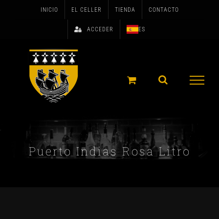
Skip
INICIO
EL CELLER
TIENDA
CONTACTO
to
ACCEDER
ES
content
Puerto Indias Rosa Litro