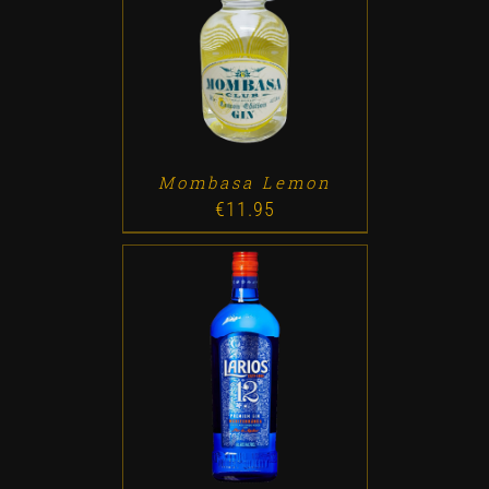
ADD TO CART
/
DETALLES
Mombasa Lemon
€
11.95
ADD TO CART
/
DETALLES