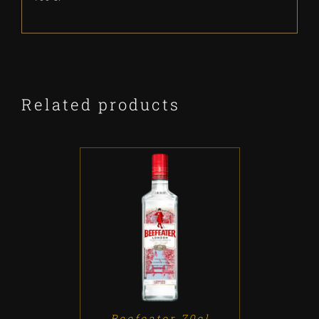
Related products
ADD TO CART
/
DETALLES
Beefeater 70cl