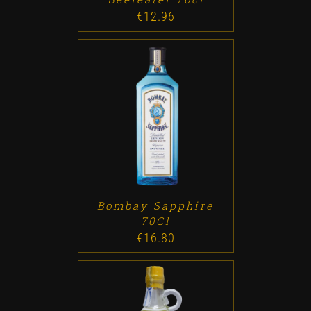
€
12.96
ADD TO CART
/
DETALLES
Bombay Sapphire
70Cl
€
16.80