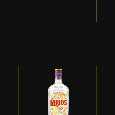
ES
ADD TO CART
/
DETALLES