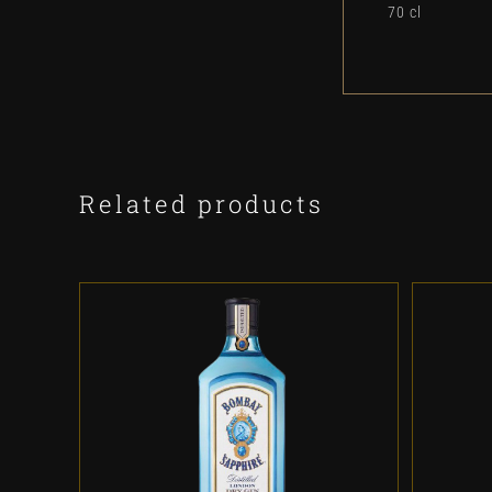
70 cl
Related products
ADD TO CART
/
DETALLES
A