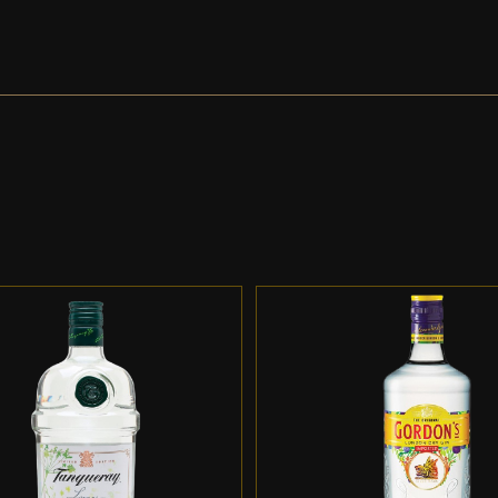
DD TO CART
/
DETALLES
ADD TO CART
/
DETALL