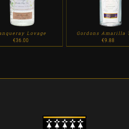
anqueray Lovage
Gordons Amarilla 
€
36.00
€
9.88