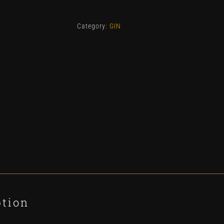
Indias
Mango
Category:
GIN
quantity
ption