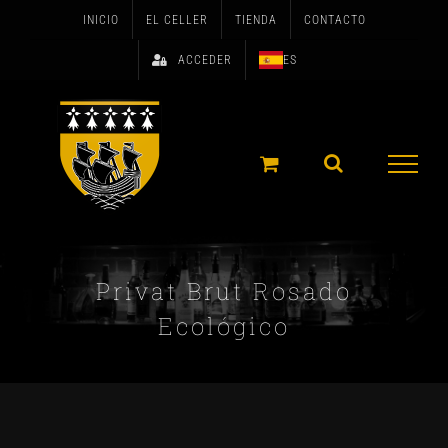
Skip
INICIO
EL CELLER
TIENDA
CONTACTO
to
ACCEDER
ES
content
Privat Brut Rosado
Ecológico