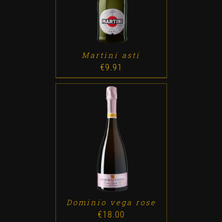
Martini asti
€
9.91
ADD TO CART
/
DETALLES
Dominio vega rose
€
18.00