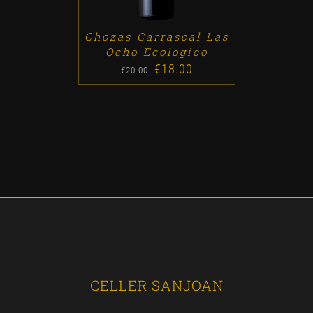
Chozas Carrascal Las
Ocho Ecologico
€
18.00
Original
Current
€
20.00
price
price
was:
is:
€20.00.
€18.00.
CELLER SANJOAN