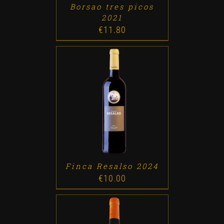
Borsao tres picos
2021
€
11.80
ADD TO CART
/
DETALLES
Finca Resalso 2024
€
10.00