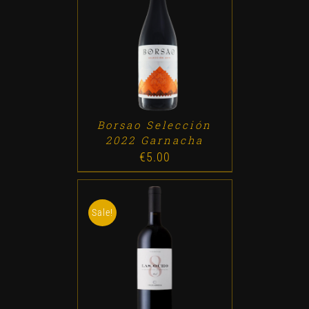
ADD TO CART
/
DETALLES
Borsao Selección
2022 Garnacha
€
5.00
Sale!
ADD TO CART
/
DETALLES