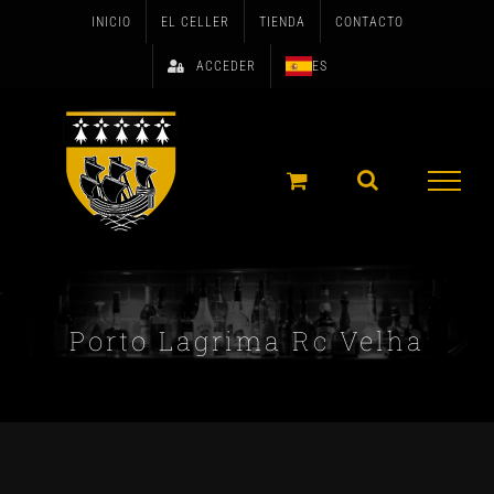
Skip
INICIO
EL CELLER
TIENDA
CONTACTO
to
ACCEDER
ES
content
Porto Lagrima Rc Velha