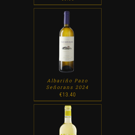
ADD TO CART
/
DETALLES
Albariño Pazo
Señorans 2024
€
13.40