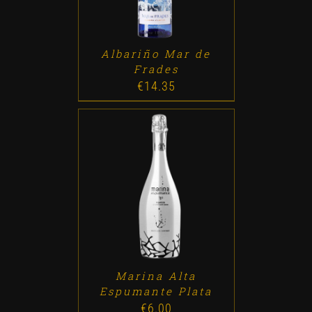
Albariño Mar de
Frades
€
14.35
ADD TO CART
/
DETALLES
Marina Alta
Espumante Plata
€
6.00