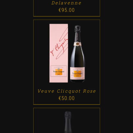
Delavenne
€
95.00
ADD TO CART
/
DETALLES
Veuve Clicquot Rose
€
50.00