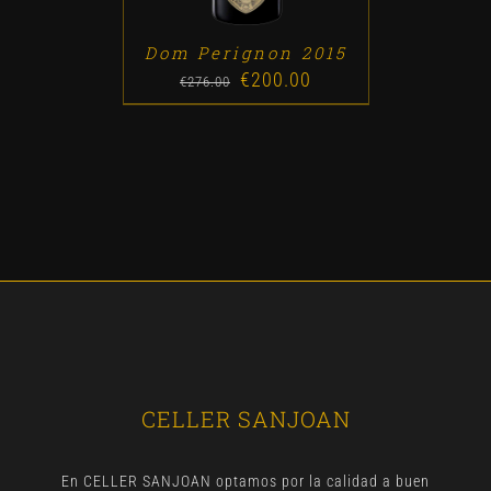
Dom Perignon 2015
€
200.00
Original
Current
€
276.00
price
price
was:
is:
€276.00.
€200.00.
CELLER SANJOAN
En CELLER SANJOAN optamos por la calidad a buen