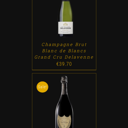
ADD TO CART
/
DETALLES
Champagne Brut
Blanc de Blancs
Grand Cru Delavenne
€
39.70
Sale!
ADD TO CART
/
DETALLES