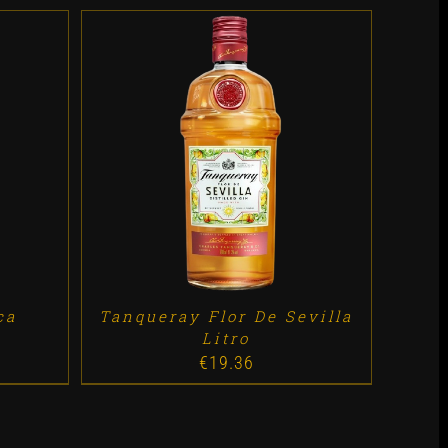
ES
ADD TO CART
/
DETALLES
ca
Tanqueray Flor De Sevilla
Litro
€
19.36