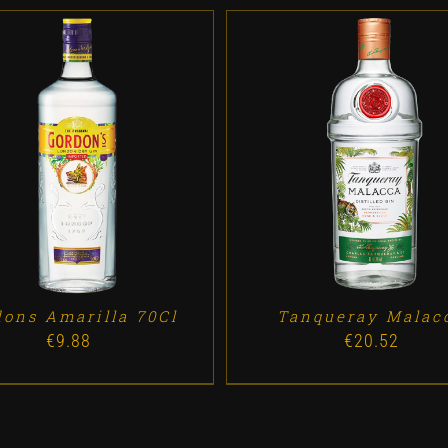
D TO CART
/
DETALLES
ADD TO CART
/
DETALL
dons Amarilla 70Cl
Tanqueray Malac
€
9.88
€
20.52