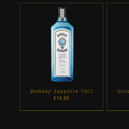
ADD TO CART
/
DETALLES
AD
Bombay Sapphire 70Cl
Gor
€
16.80