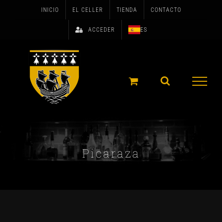
Skip
INICIO
EL CELLER
TIENDA
CONTACTO
to
ACCEDER
ES
content
Picaraza