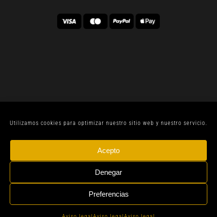
Utilizamos cookies para optimizar nuestro sitio web y nuestro servicio.
© CELLER SANJOAN 2022 |
AVISO LEGAL
| TODOS
Acepto
LOS DERECHOS RESERVADOS | BY
GEN DIGITAL
Denegar
Preferencias
Instagram
Whatsapp
Aviso legal
Aviso legal
Aviso legal