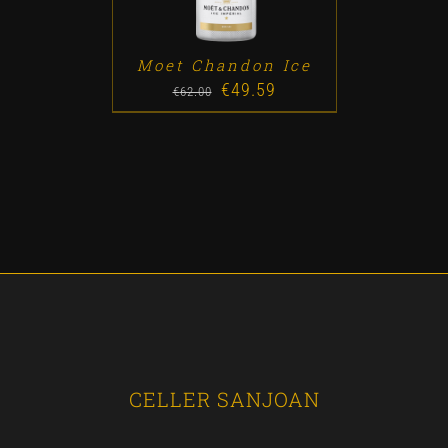
Moet Chandon Ice
€
49.59
Original
Current
€
62.00
price
price
was:
is:
€62.00.
€49.59.
CELLER SANJOAN