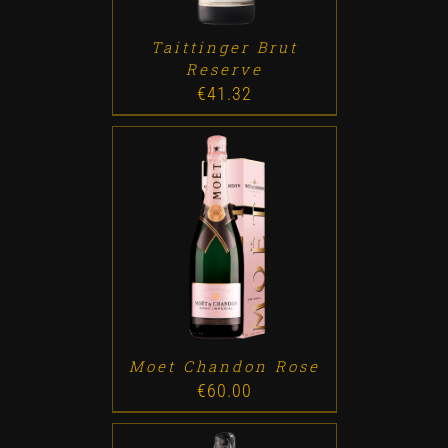
Taittinger Brut
Reserve
€
41.32
ADD TO CART
/
DETALLES
Moet Chandon Rose
€
60.00