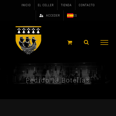
Skip
INICIO
EL CELLER
TIENDA
CONTACTO
to
ACCEDER
ES
content
Pedido 13 Botellas