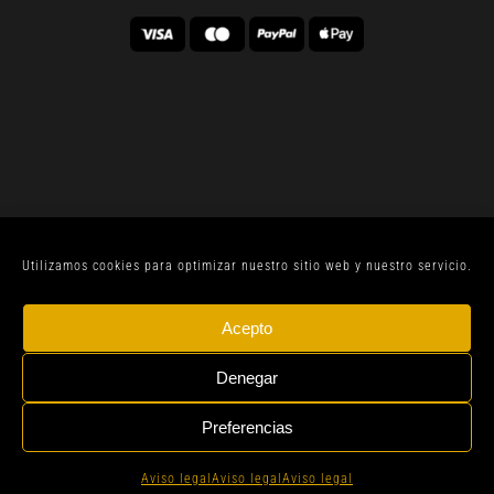
Utilizamos cookies para optimizar nuestro sitio web y nuestro servicio.
© CELLER SANJOAN 2022 |
AVISO LEGAL
| TODOS
Acepto
LOS DERECHOS RESERVADOS | BY
GEN DIGITAL
Denegar
Preferencias
Instagram
Whatsapp
Aviso legal
Aviso legal
Aviso legal