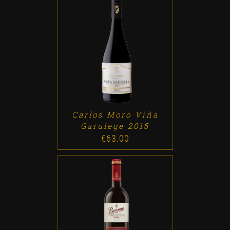
ADD TO CART
/
DETALLES
Carlos Moro Viña
Garulege 2015
€
63.00
ADD TO CART
/
DETALLES