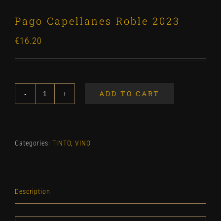
Pago Capellanes Roble 2023
€
16.20
ADD TO CART
Pago
Capellanes
Roble
2023
Categories:
TINTO
,
VINO
quantity
Description