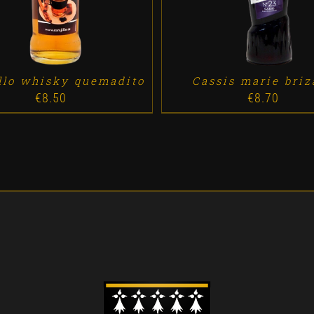
illo whisky quemadito
Cassis marie briz
€
8.50
€
8.70