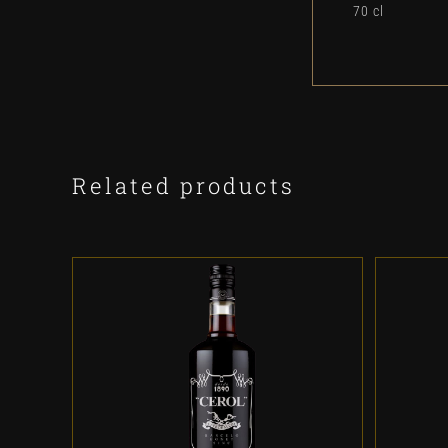
70 cl
Related products
ADD TO CART
/
DETALLES
A