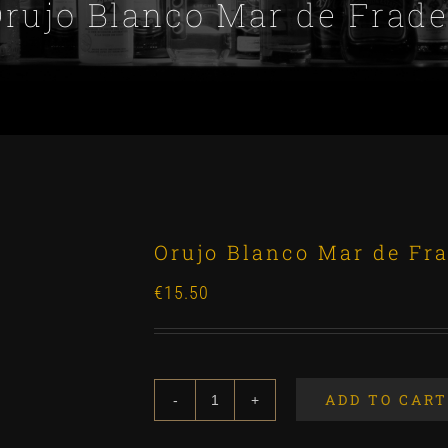
rujo Blanco Mar de Frad
Orujo Blanco Mar de Fr
€
15.50
ADD TO CART
Orujo
Blanco