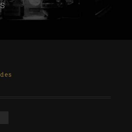
es
ades