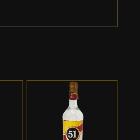
ES
ADD TO CART
/
DETALLES