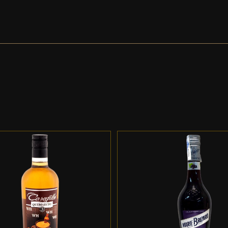
DD TO CART
/
DETALLES
ADD TO CART
/
DETALL