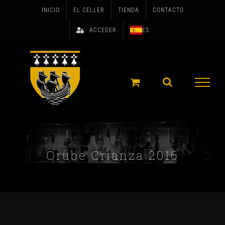
Skip
INICIO
EL CELLER
TIENDA
CONTACTO
to
ACCEDER
ES
content
Orube Crianza 2016