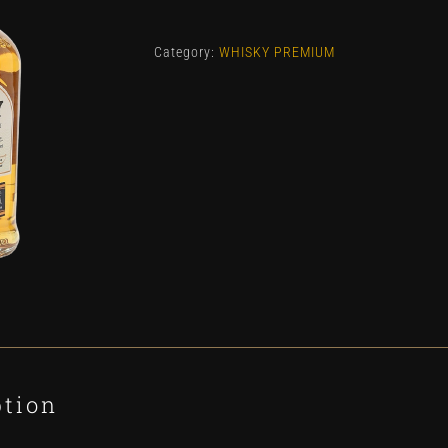
12YO
quantity
Category:
WHISKY PREMIUM
ption