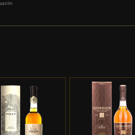
duación
DD TO CART
/
DETALLES
ADD TO CART
/
DETALL