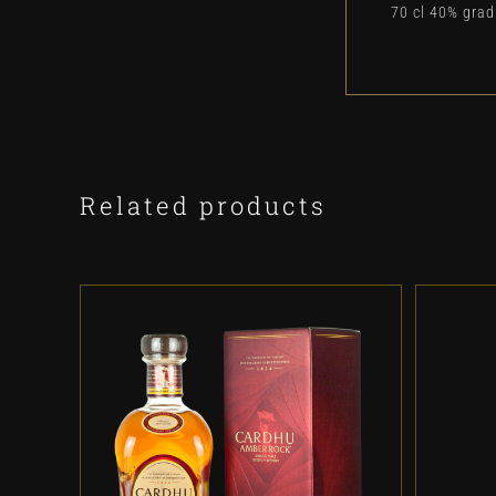
70 cl 40% gra
Related products
ADD TO CART
/
DETALLES
A