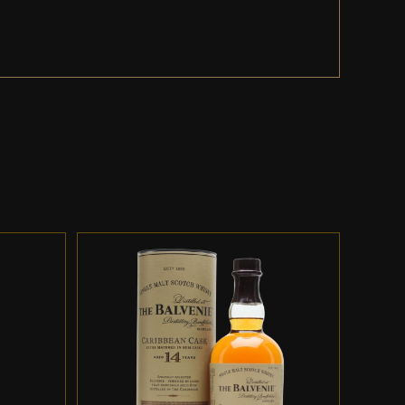
ES
ADD TO CART
/
DETALLES