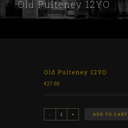
Old Pulteney 12YO
Old Pulteney 12YO
€
27.00
ADD TO CART
Old
Pulteney