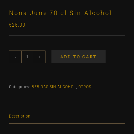
Nona June 70 cl Sin Alcohol
€
25.00
ADD TO CART
Nona
June
70
cl
Categories:
BEBIDAS SIN ALCOHOL
,
OTROS
Sin
Alcohol
quantity
Description