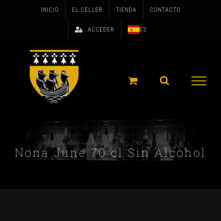
Skip
INICIO
EL CELLER
TIENDA
CONTACTO
to
ACCEDER
ES
content
Nona June 70 cl Sin Alcohol