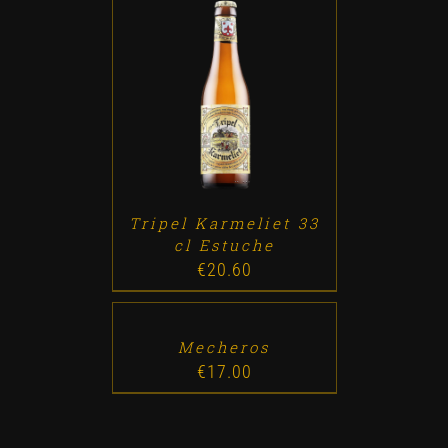
ADD TO CART
/
DETALLES
Tripel Karmeliet 33
cl Estuche
€
20.60
ADD
TO
CART
/
DETALLES
Mecheros
€
17.00