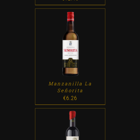
ADD TO CART
/
DETALLES
Manzanilla La
Señorita
€
6.26