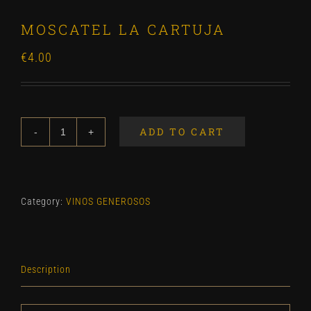
MOSCATEL LA CARTUJA
€
4.00
ADD TO CART
MOSCATEL
LA
CARTUJA
quantity
Category:
VINOS GENEROSOS
Description