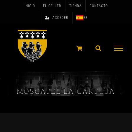
Skip
INICIO
EL CELLER
TIENDA
CONTACTO
to
ACCEDER
ES
content
MOSCATEL LA CARTUJA