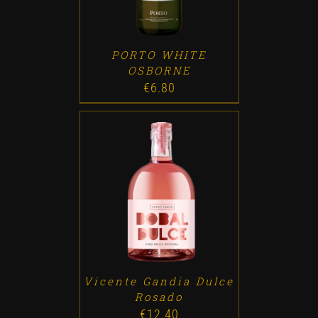
PORTO WHITE
OSBORNE
€
6.80
ADD TO CART
/
DETALLES
Vicente Gandia Dulce
Rosado
€
12.40