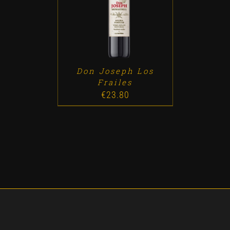
ADD TO CART
/
DETALLES
Don Joseph Los
Frailes
€
23.80