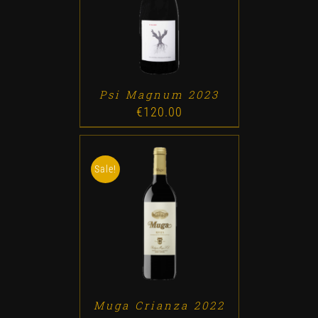
ADD TO CART
/
DETALLES
Psi Magnum 2023
€
120.00
Sale!
ADD TO CART
/
DETALLES
Muga Crianza 2022