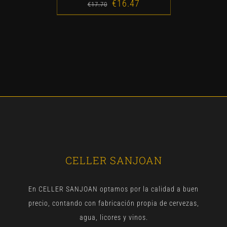
€
16.47
Original
Current
€
17.70
price
price
was:
is:
€17.70.
€16.47.
CELLER SANJOAN
En CELLER SANJOAN optamos por la calidad a buen
precio, contando con fabricación propia de cervezas,
agua, licores y vinos.