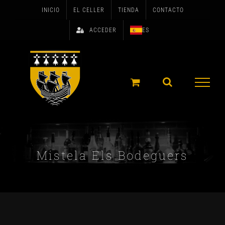
Skip
INICIO
EL CELLER
TIENDA
CONTACTO
to
ACCEDER
ES
content
Mistela Els Bodeguers