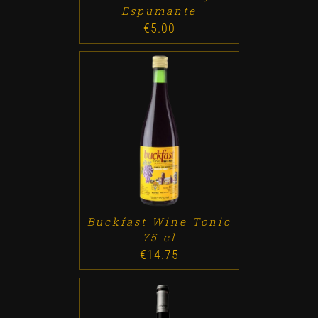
Espumante
€
5.00
ADD TO CART
/
DETALLES
Buckfast Wine Tonic
75 cl
€
14.75