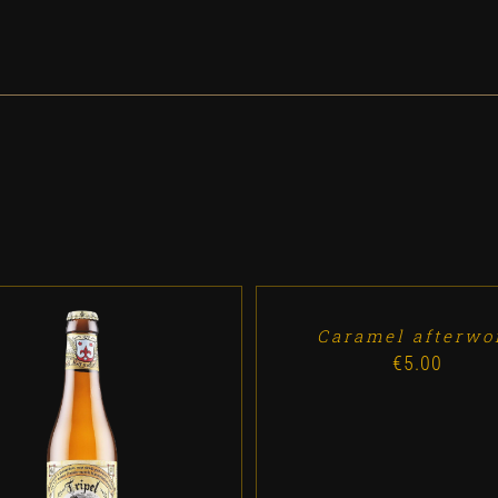
ADD
TO
CART
/
DETALLES
Caramel afterwo
€
5.00
DD TO CART
/
DETALLES