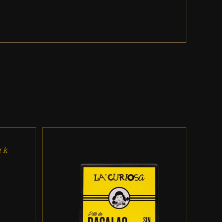
rk
ADD TO CART
/
DETALLES