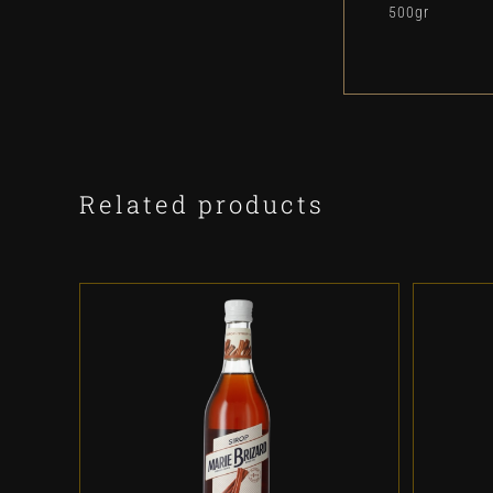
500gr
Related products
ADD TO CART
/
DETALLES
A