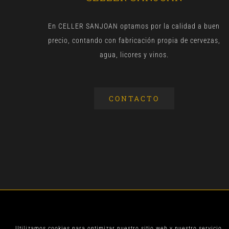
En CELLER SANJOAN optamos por la calidad a buen
precio, contando con fabricación propia de cervezas,
agua, licores y vinos.
CONTACTO
© CELLER SANJOA
Utilizamos cookies para optimizar nuestro sitio web y nuestro servicio.