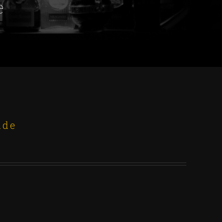
e
nde