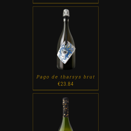
ADD TO CART
/
DETALLES
Pago de tharsys brut
€
23.84
ADD TO CART
/
DETALLES