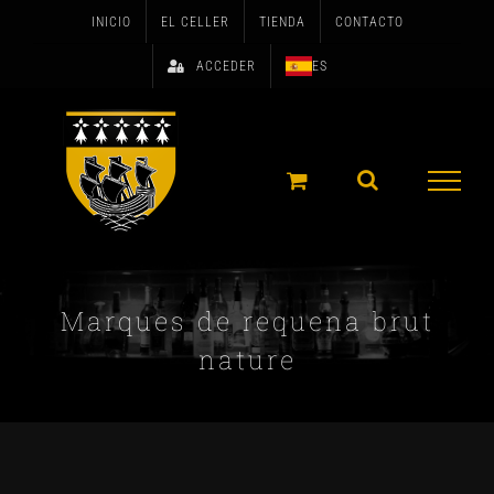
Skip
INICIO
EL CELLER
TIENDA
CONTACTO
to
ACCEDER
ES
content
Marques de requena brut
nature