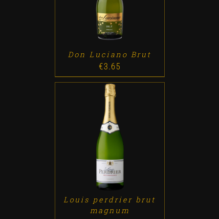
Don Luciano Brut
€
3.65
ADD TO CART
/
DETALLES
Louis perdrier brut
magnum