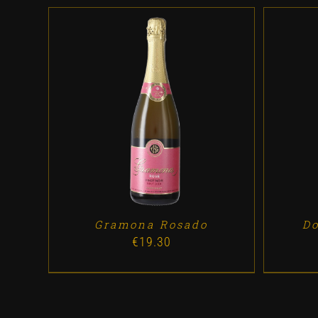
ADD TO CART
/
DETALLES
AD
Gramona Rosado
Do
€
19.30