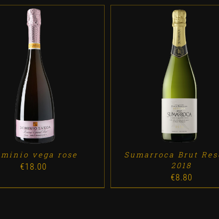
D TO CART
/
DETALLES
ADD TO CART
/
DETALL
minio vega rose
Sumarroca Brut Res
2018
€
18.00
€
8.80