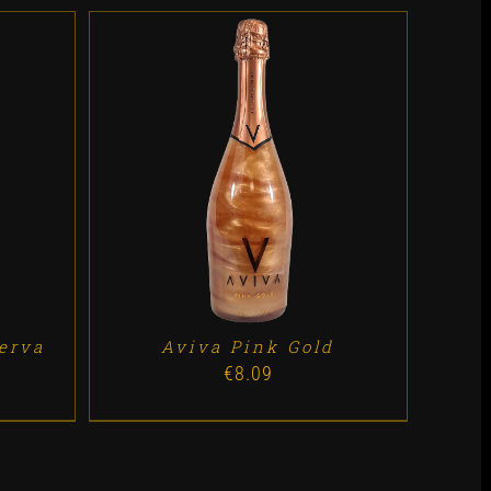
ES
ADD TO CART
/
DETALLES
erva
Aviva Pink Gold
€
8.09