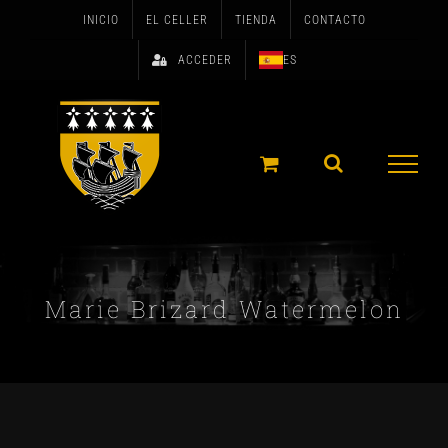
Skip
INICIO
EL CELLER
TIENDA
CONTACTO
to
ACCEDER
ES
content
Marie Brizard Watermelon