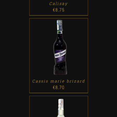
Calisay
€
8.75
ADD TO CART
/
DETALLES
Cassis marie brizard
€
8.70