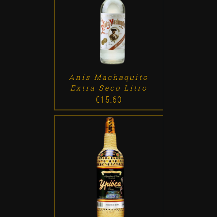
ADD TO CART
/
DETALLES
Anis Machaquito
Extra Seco Litro
€
15.60
ADD TO CART
/
DETALLES