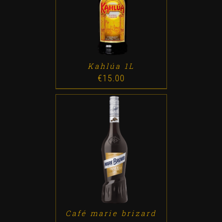
ADD TO CART
/
DETALLES
Kahlúa 1L
€
15.00
ADD TO CART
/
DETALLES
Café marie brizard