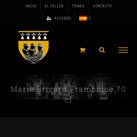
Skip
INICIO
EL CELLER
TIENDA
CONTACTO
to
ACCEDER
ES
content
Marie Brizard Framboise 70
cl