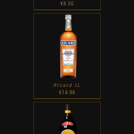
€
8.50
ADD TO CART
/
DETALLES
Ricard 1L
€
14.96