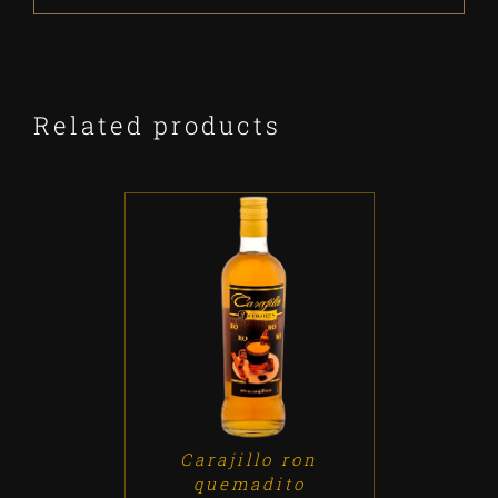
Related products
ADD TO CART
/
DETALLES
Carajillo ron
quemadito