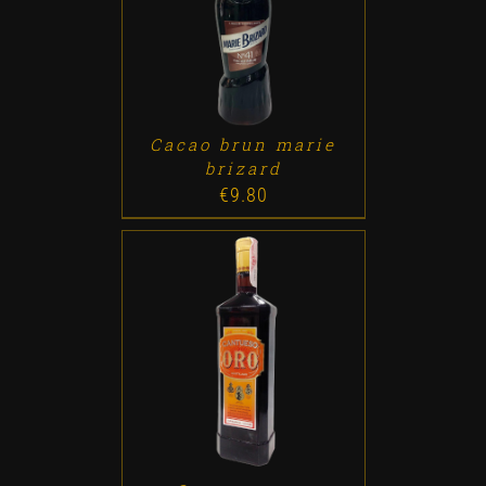
ADD TO CART
/
DETALLES
Cacao brun marie
brizard
€
9.80
ADD TO CART
/
DETALLES