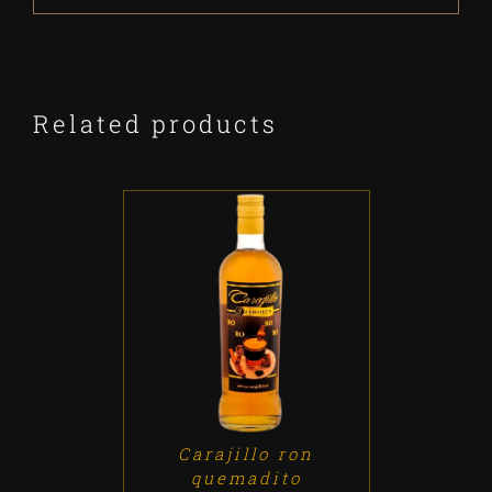
Related products
ADD TO CART
/
DETALLES
Carajillo ron
quemadito