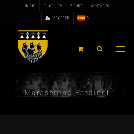
Skip
INICIO
EL CELLER
TIENDA
CONTACTO
to
ACCEDER
ES
content
Maraschino Bardinet