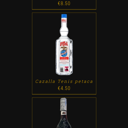
€
8.50
ADD TO CART
/
DETALLES
Cazalla Tenis petaca
€
4.50