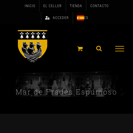
Skip
INICIO
EL CELLER
TIENDA
CONTACTO
to
ACCEDER
ES
content
Mar de Frades Espumoso