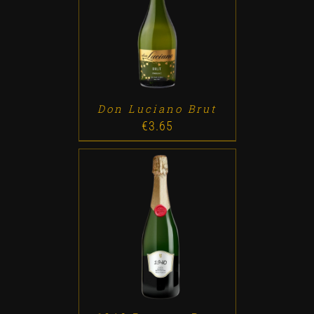
ADD TO CART
/
DETALLES
Don Luciano Brut
€
3.65
ADD TO CART
/
DETALLES