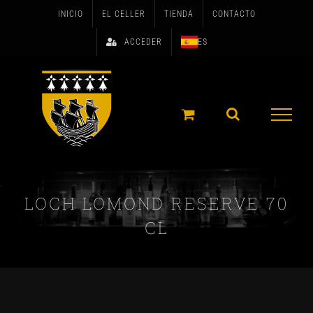
Skip
INICIO
EL CELLER
TIENDA
CONTACTO
to
ACCEDER
ES
content
LOCH LOMOND RESERVE 70
CL