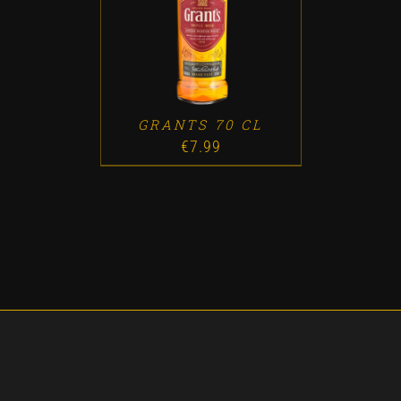
ADD TO CART
/
DETALLES
GRANTS 70 CL
€
7.99