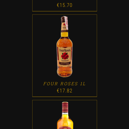
€
15.70
ADD TO CART
/
DETALLES
FOUR ROSES 1L
€
17.82