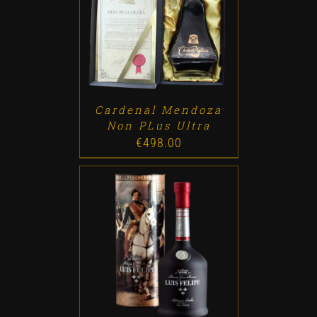
ADD TO CART
/
DETALLES
Cardenal Mendoza
Non PLus Ultra
€
498.00
ADD TO CART
/
DETALLES