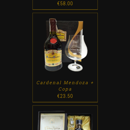
€
58.00
ADD TO CART
/
DETALLES
Cardenal Mendoza +
Copa
€
23.50