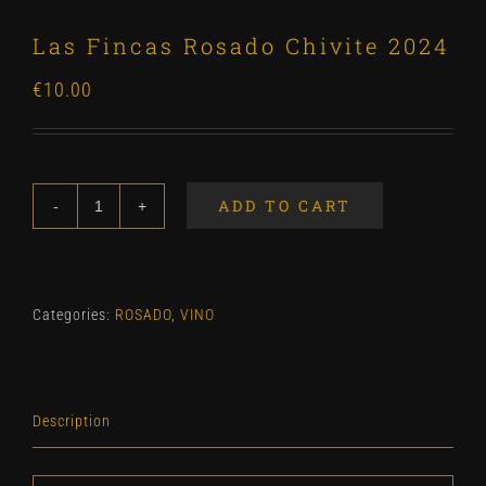
Las Fincas Rosado Chivite 2024
€
10.00
ADD TO CART
Las
Fincas
Rosado
Chivite
Categories:
ROSADO
,
VINO
2024
quantity
Description