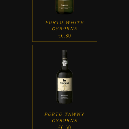
PORTO WHITE
OSBORNE
€
6.80
ADD TO CART
/
DETALLES
PORTO TAWNY
OSBORNE
€
6.60