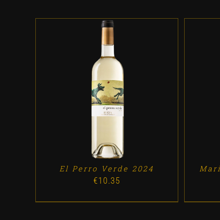
ADD TO CART
/
DETALLES
A
El Perro Verde 2024
Mar
€
10.35