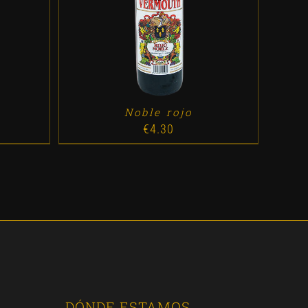
ES
ADD TO CART
/
DETALLES
Noble rojo
€
4.30
DÓNDE ESTAMOS