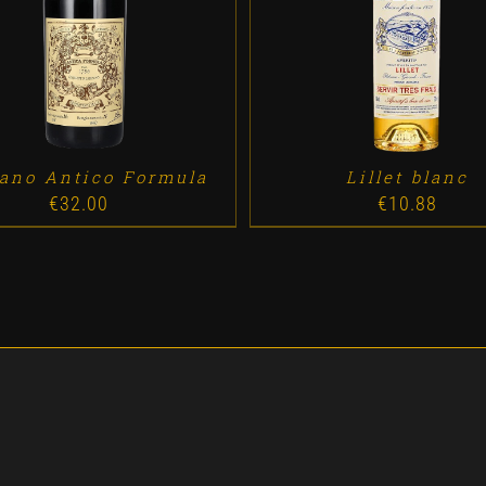
DD TO CART
/
DETALLES
ADD TO CART
/
DETALL
ano Antico Formula
Lillet blanc
€
32.00
€
10.88