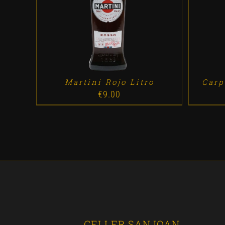
ADD TO CART
/
DETALLES
A
Martini Rojo Litro
Carp
€
9.00
CELLER SANJOAN