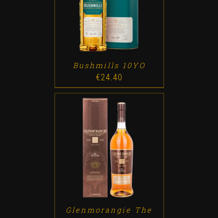
ADD TO CART
/
DETALLES
Bushmills 10YO
€
24.40
ADD TO CART
/
DETALLES
Glenmorangie The