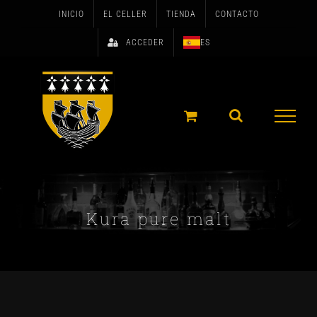
Skip
INICIO
EL CELLER
TIENDA
CONTACTO
to
ACCEDER
ES
content
Kura pure malt