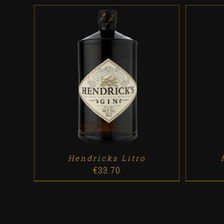
ADD TO CART
/
DETALLES
AD
Hendricks Litro
€
33.70