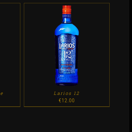
ES
ADD TO CART
/
DETALLES
ge
Larios 12
€
12.00