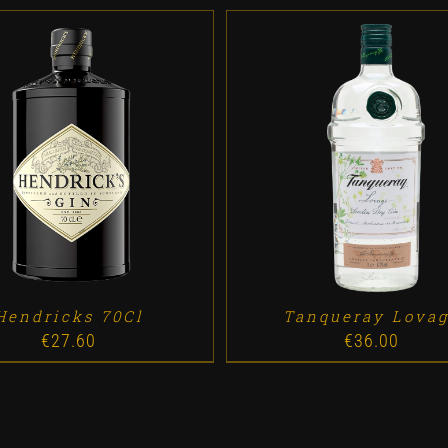
D TO CART
/
DETALLES
ADD TO CART
/
DETALL
Hendricks 70Cl
Tanqueray Lova
€
27.60
€
36.00