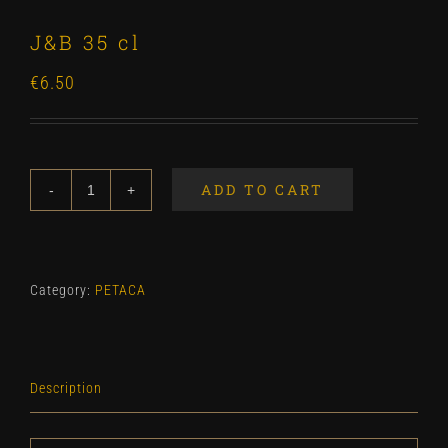
J&B 35 cl
€
6.50
ADD TO CART
J&B
35
cl
quantity
Category:
PETACA
Description