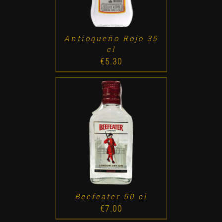
Antioqueño Rojo 35
cl
€
5.30
ADD TO CART
/
DETALLES
Beefeater 50 cl
€
7.00