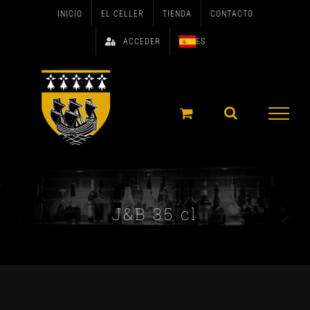
Skip
INICIO
EL CELLER
TIENDA
CONTACTO
to
ACCEDER
ES
content
J&B 35 cl