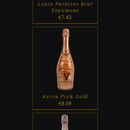
Louis Perdrier Brut
Espumoso
€
7.43
ADD TO CART
/
DETALLES
Aviva Pink Gold
€
8.09