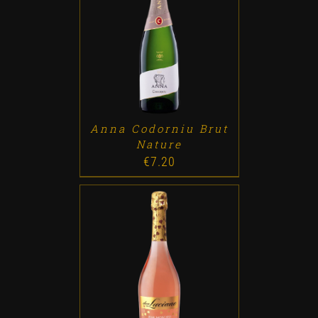
ADD TO CART
/
DETALLES
Anna Codorniu Brut
Nature
€
7.20
ADD TO CART
/
DETALLES