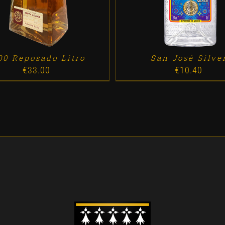
00 Reposado Litro
San José Silve
€
33.00
€
10.40