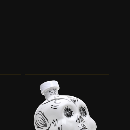
ES
ADD TO CART
/
DETALLES