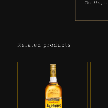
70 cl 35% gra
Related products
ADD TO CART
/
DETALLES
A