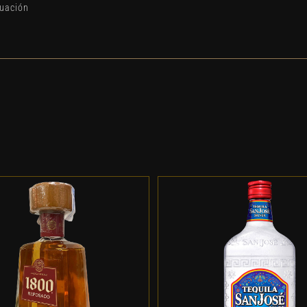
duación
DD TO CART
/
DETALLES
ADD TO CART
/
DETALL